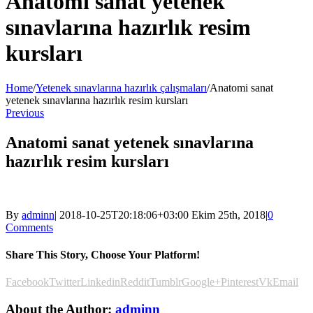
Anatomi sanat yetenek
sınavlarına hazırlık resim
kursları
Home
/
Yetenek sınavlarına hazırlık çalışmaları
/
Anatomi sanat
yetenek sınavlarına hazırlık resim kursları
Previous
Anatomi sanat yetenek sınavlarına
hazırlık resim kursları
By
adminn
|
2018-10-25T20:18:06+03:00
Ekim 25th, 2018
|
0
Comments
Share This Story, Choose Your Platform!
Facebook
Twitter
Linkedin
Reddit
Tumblr
Google+
Pinterest
Vk
Email
About the Author:
adminn