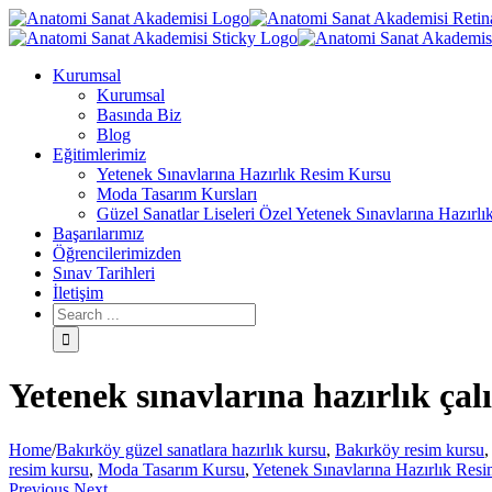
Kurumsal
Kurumsal
Basında Biz
Blog
Eğitimlerimiz
Yetenek Sınavlarına Hazırlık Resim Kursu
Moda Tasarım Kursları
Güzel Sanatlar Liseleri Özel Yetenek Sınavlarına Hazırlı
Başarılarımız
Öğrencilerimizden
Sınav Tarihleri
İletişim
Yetenek sınavlarına hazırlık çal
Home
/
Bakırköy güzel sanatlara hazırlık kursu
,
Bakırköy resim kursu
resim kursu
,
Moda Tasarım Kursu
,
Yetenek Sınavlarına Hazırlık Res
Previous
Next