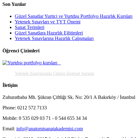
Son Yazılar
Güzel Sanatlar Yurtiçi ve Yurtdışı Portfolyo Hazırlık Kursları
Yetenek Sınavları ve TYT Önemi
Sanat Terimleri
Güzel Sanatlara Hazırlık Eğitimleri
Yetenek Sınavlarına Hazırlık Çalışmaları
Öğrenci Çizimleri
Yetenek Sınavlarında Çıkmış İmgesel Sorular
İletişim
Zuhuratbaba Mh. Şükran Çiftliği Sk. No: 20/1 A Bakırköy / İstanbul
Phone: 0212 572 7133
Mobile: 0 535 029 03 71 - 0 544 655 34 34
Email:
info@anatomisanatakademisi.com