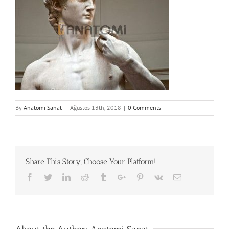
By
Anatomi Sanat
|
Ağustos 13th, 2018
|
0 Comments
Share This Story, Choose Your Platform!
Facebook
Twitter
Linkedin
Reddit
Tumblr
Google+
Pinterest
Vk
Email