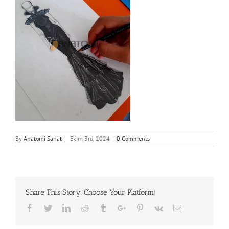
By
Anatomi Sanat
|
Ekim 3rd, 2024
|
0 Comments
Share This Story, Choose Your Platform!
Facebook
Twitter
Linkedin
Reddit
Tumblr
Google+
Pinterest
Vk
Email