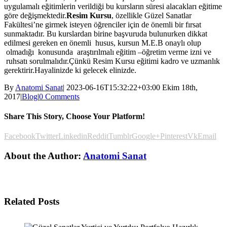
uygulamalı eğitimlerin verildiği bu kursların süresi alacakları eğitime
göre değişmektedir.
Resim Kursu
, özellikle Güzel Sanatlar
Fakültesi’ne girmek isteyen öğrenciler için de önemli bir fırsat
sunmaktadır. Bu kurslardan birine başvuruda bulunurken dikkat
edilmesi gereken en önemli husus, kursun M.E.B onaylı olup
olmadığı konusunda araştırılmalı eğitim –öğretim verme izni ve
ruhsatı sorulmalıdır.Çünkü Resim Kursu eğitimi kadro ve uzmanlık
gerektirir.Hayalinizde ki gelecek elinizde.
By
Anatomi Sanat
|
2023-06-16T15:32:22+03:00
Ekim 18th,
2017
|
Blog
|
0 Comments
Share This Story, Choose Your Platform!
Facebook
Twitter
Linkedin
Reddit
Tumblr
Google+
Pinterest
Vk
Email
About the Author:
Anatomi Sanat
Related Posts