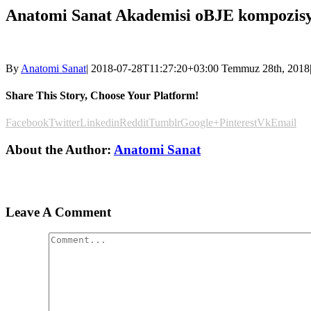
Anatomi Sanat Akademisi oBJE kompozisy
By
Anatomi Sanat
|
2018-07-28T11:27:20+03:00
Temmuz 28th, 2018
Share This Story, Choose Your Platform!
Facebook
Twitter
Linkedin
Reddit
Tumblr
Google+
Pinterest
Vk
Email
About the Author:
Anatomi Sanat
Leave A Comment