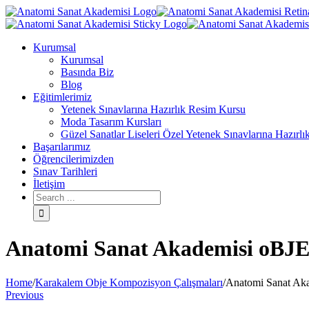
Kurumsal
Kurumsal
Basında Biz
Blog
Eğitimlerimiz
Yetenek Sınavlarına Hazırlık Resim Kursu
Moda Tasarım Kursları
Güzel Sanatlar Liseleri Özel Yetenek Sınavlarına Hazırlı
Başarılarımız
Öğrencilerimizden
Sınav Tarihleri
İletişim
Anatomi Sanat Akademisi oBJE
Home
/
Karakalem Obje Kompozisyon Çalışmaları
/
Anatomi Sanat Aka
Previous