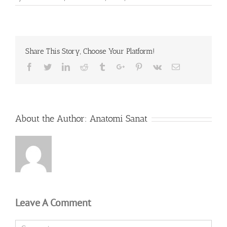
Share This Story, Choose Your Platform!
Facebook
Twitter
Linkedin
Reddit
Tumblr
Google+
Pinterest
Vk
Email
About the Author:
Anatomi Sanat
Leave A Comment
Comment