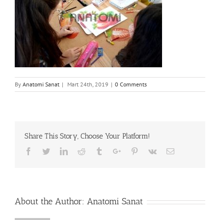
By
Anatomi Sanat
|
Mart 24th, 2019
|
0 Comments
Share This Story, Choose Your Platform!
Facebook
Twitter
Linkedin
Reddit
Tumblr
Google+
Pinterest
Vk
Email
About the Author:
Anatomi Sanat