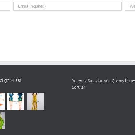
I ÇIZIMLERI
Yetenek Sınavlarında Çıkmış İmge
Sorular