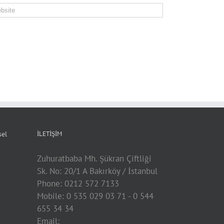
sel
İLETIŞIM
Zuhuratbaba Mh. Şükran Çiftliği
Sk. No: 20/1 A Bakırköy / İstanbul
Phone: 0212 572 7133
Mobile: 0 535 029 03 71 - 0 544
655 34 34
Email: