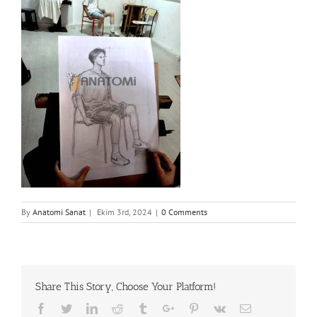
By
Anatomi Sanat
|
Ekim 3rd, 2024
|
0 Comments
Share This Story, Choose Your Platform!
Facebook
Twitter
Linkedin
Reddit
Tumblr
Google+
Pinterest
Vk
Email