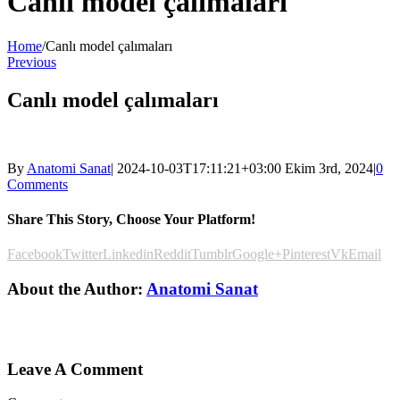
Canlı model çalımaları
Home
/
Canlı model çalımaları
Previous
Canlı model çalımaları
By
Anatomi Sanat
|
2024-10-03T17:11:21+03:00
Ekim 3rd, 2024
|
0
Comments
Share This Story, Choose Your Platform!
Facebook
Twitter
Linkedin
Reddit
Tumblr
Google+
Pinterest
Vk
Email
About the Author:
Anatomi Sanat
Leave A Comment