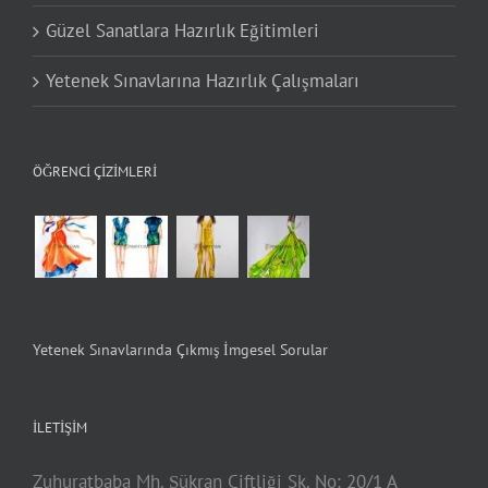
Güzel Sanatlara Hazırlık Eğitimleri
Yetenek Sınavlarına Hazırlık Çalışmaları
ÖĞRENCI ÇIZIMLERI
Yetenek Sınavlarında Çıkmış İmgesel Sorular
İLETIŞIM
Zuhuratbaba Mh. Şükran Çiftliği Sk. No: 20/1 A