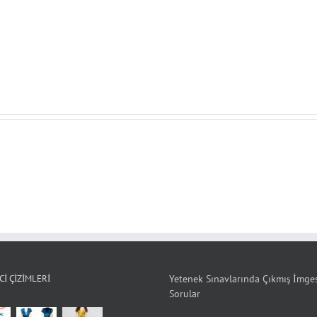
I ÇIZIMLERI
Yetenek Sınavlarında Çıkmış İmge
Sorular