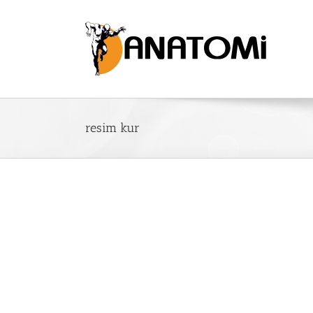
resim kur
ursları
İstanbul