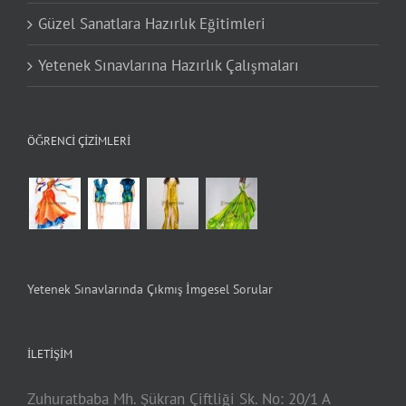
Güzel Sanatlara Hazırlık Eğitimleri
Yetenek Sınavlarına Hazırlık Çalışmaları
ÖĞRENCI ÇIZIMLERI
Yetenek Sınavlarında Çıkmış İmgesel Sorular
İLETIŞIM
Zuhuratbaba Mh. Şükran Çiftliği Sk. No: 20/1 A