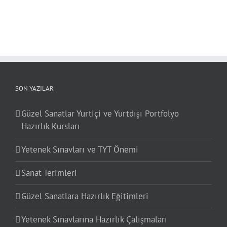
Tasarım
Kursu
Moda
Tasarım
Stilize
Çalışmalar
Yetenek
Sınavlarına
Hazırlık
Resim
SON YAZILAR
Kursu
Güzel Sanatlar Yurtiçi ve Yurtdışı Portfolyo
Hazırlık Kursları
Yetenek Sınavları ve TYT Önemi
Sanat Terimleri
Güzel Sanatlara Hazırlık Eğitimleri
Yetenek Sınavlarına Hazırlık Çalışmaları