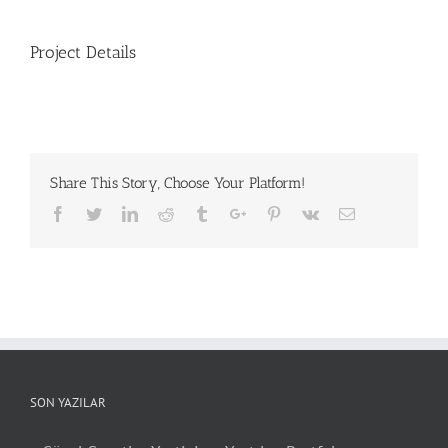
Project Details
Share This Story, Choose Your Platform!
Facebook
Twitter
Linkedin
Reddit
Tumblr
Google+
Pinterest
Vk
Email
SON YAZILAR