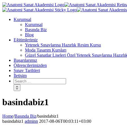
Kurumsal
Kurumsal
Basında Biz
Blog
Eğitimlerimiz
Yetenek Sınavlarına Hazırlık Resim Kursu
Moda Tasarım Kursları
Güzel Sanatlar Liseleri Özel Yetenek Sınavlarına Hazırlı
Başarılarımız
Öğrencilerimizden
Sınav Tarihleri
İletişim
basindabiz1
Home
/
Basında Biz
/
basindabiz1
basindabiz1
adminn
2017-08-06T00:03:11+03:00